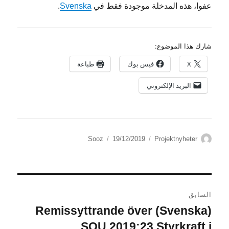
عفوا، هذه المدخلة موجودة فقط في
Svenska
.
شارك هذا الموضوع:
X
فيس بوك
طباعة
البريد الإلكتروني
الكاتب
التصنيفات
نُشرت
Sooz
19/12/2019
Projektnyheter
في
تصفّح
السابق
المقالات
(Svenska) Remissyttrande över
المقالة
السابقة:
SOU 2019:23 Styrkraft i