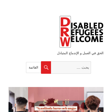
الحق في العمل و الإندماج المتبادل
البحث
بحث
القائمة
عن: