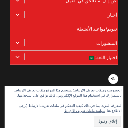
توسيع
عن إ. ل. م./ الحق في العمل
القائمة
توسيع
أخبار
الفرعية
القائمة
تقويم/مواعيد الأنشطة
الفرعية
توسيع
المنشورات
القائمة
توسيع
اختيار اللغة:
الفرعية
القائمة
الفرعية
Integritetspolicy
الخصوصية وملفات تعريف الارتباط: يستخدم هذا الموقع ملفات تعريف الارتباط.
باستمرارك في استخدام هذا الموقع الإلكتروني، فإنك توافق على استخدامها.
بدعم من:
لمعرفة المزيد، بما في ذلك كيفية التحكم في ملفات تعريف الارتباط، يُرجى
الاطلاع هنا:
سياسة ملفات تعريف الارتباط
Disabled Refugees Welcome