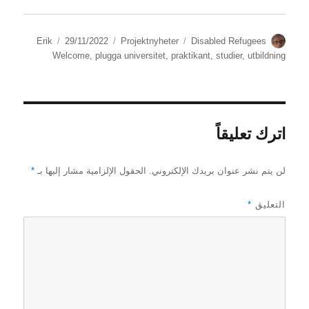
الكاتب
الوسوم
التصنيفات
نُشرت
Erik
29/11/2022
Projektnyheter
Disabled Refugees
في
Welcome
,
plugga universitet
,
praktikant
,
studier
,
utbildning
اترك تعليقاً
لن يتم نشر عنوان بريدك الإلكتروني.
الحقول الإلزامية مشار إليها بـ
*
التعليق
*