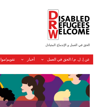
الحق في العمل و الإندماج المتبادل
عن إ. ل. م./ الحق في العمل
أخبار
تقويم/موا