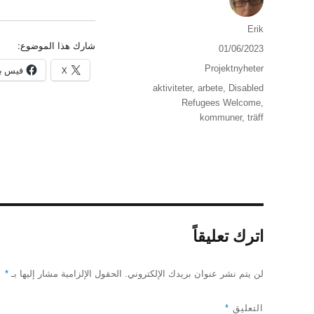
الكاتب
Erik
شارك هذا الموضوع:
نُشرت
01/06/2023
في
التصنيفات
Projektnyheter
X
فيس ب
الوسوم
aktiviteter
,
arbete
,
Disabled
Refugees Welcome
,
kommuner
,
träff
اترك تعليقاً
لن يتم نشر عنوان بريدك الإلكتروني.
الحقول الإلزامية مشار إليها بـ
*
التعليق
*