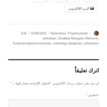
البريد الإلكتروني
الكاتب
الوسوم
التصنيفات
نُشرت
Erik
02/05/2024
Nyhetsbrev
,
Projektnyheter
في
aktiviteter
,
Disabled Refugees Welcome
,
Funktionsrättskonventionen
,
mänskliga rättigheter
,
nyhetsbrev
اترك تعليقاً
لن يتم نشر عنوان بريدك الإلكتروني.
الحقول الإلزامية مشار إليها بـ
*
التعليق
*