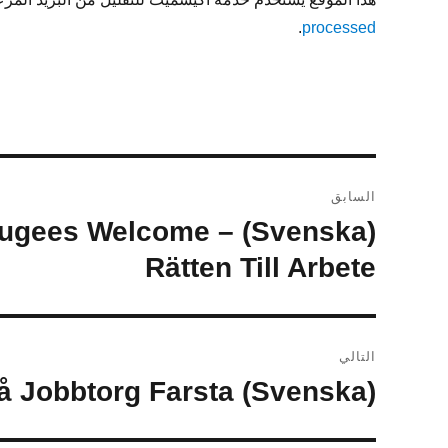
.
processed
تصفّح
السابق
المقالات
d Refugees Welcome –
المقالة
السابقة:
Rätten Till Arbete
التالي
(Svenska) Utbildning för personalen på Jobbtorg Farsta
المقالة
التالية: