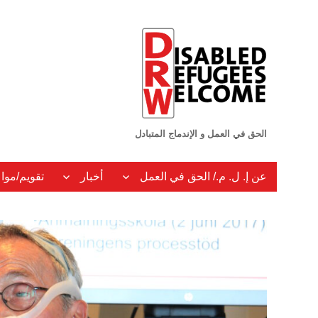
الحق في العمل و الإندماج المتبادل
عن إ. ل. م./ الحق في العمل
أخبار
تقويم/موا