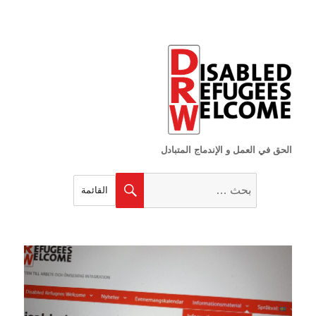
الحق في العمل و الإندماج المتبادل
البحث
بحث
القائمة
عن: