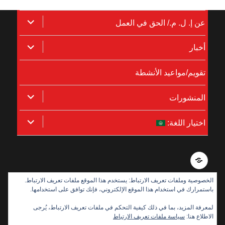
توسيع
عن إ. ل. م./ الحق في العمل
القائمة
توسيع
أخبار
الفرعية
القائمة
تقويم/مواعيد الأنشطة
الفرعية
توسيع
المنشورات
القائمة
توسيع
اختيار اللغة:
الفرعية
القائمة
الفرعية
Integritetspolicy
الخصوصية وملفات تعريف الارتباط: يستخدم هذا الموقع ملفات تعريف الارتباط.
باستمرارك في استخدام هذا الموقع الإلكتروني، فإنك توافق على استخدامها.
بدعم من:
لمعرفة المزيد، بما في ذلك كيفية التحكم في ملفات تعريف الارتباط، يُرجى
الاطلاع هنا:
سياسة ملفات تعريف الارتباط