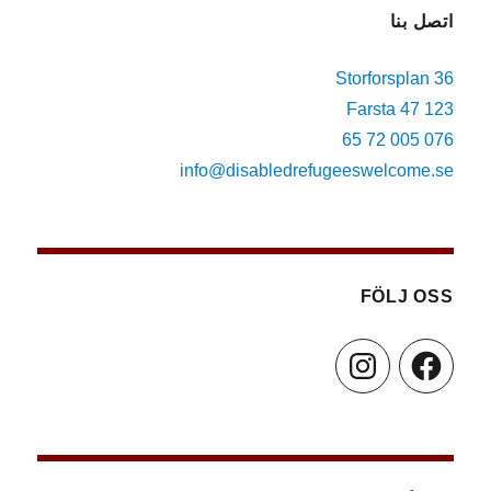
om
اتصل بنا
rättigheter
för
Storforsplan 36
personer
med
123 47 Farsta
funktionsnedsättning
076 005 72 65
–
info@disabledrefugeeswelcome.se
artikel
27
om
rätten
till
arbete
FÖLJ OSS
och
sysselsättning,
Instagram
Facebook
kan
användas