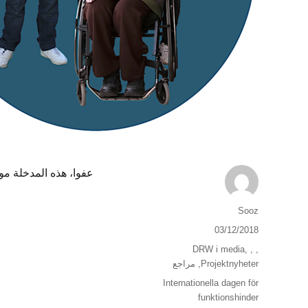
عفوا، هذه المدخلة موجودة
الكاتب
Sooz
نُشرت
03/12/2018
في
التصنيفات
DRW i media
,
,
,
Projektnyheter
,
مراجع
الوسوم
Internationella dagen för
funktionshinder