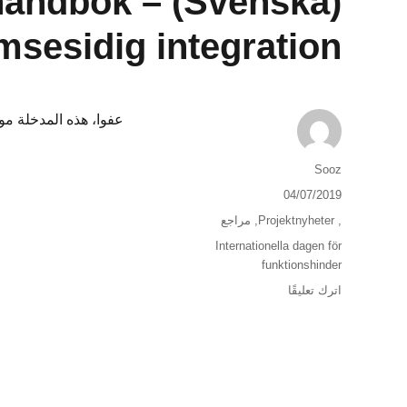
onshandbok –
sesidig integration
عفوا، هذه المدخلة موجودة فقط 
الكاتب
Sooz
نُشرت
04/07/2019
في
التصنيفات
,
Projektnyheter
,
مراجع
الوسوم
Internationella dagen för
funktionshinder
على
اترك تعليقًا
(Svenska)
DRW:s
informationshandbok
–
Vägar
mot