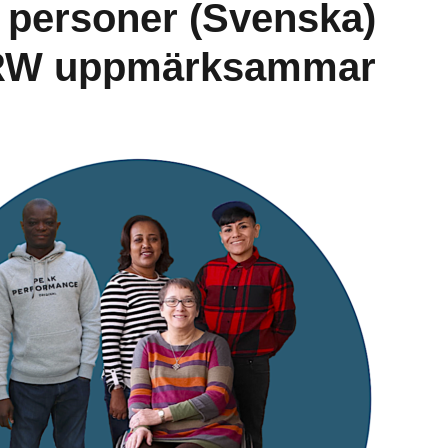
 för personer
ömsesidig
integration
DRW uppmärksammar