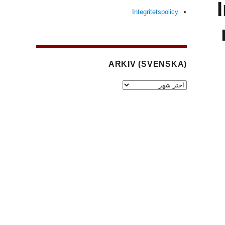
(
Integritetspolicy
(SVENSKA) ARKIV
(Svenska)
Arkiv