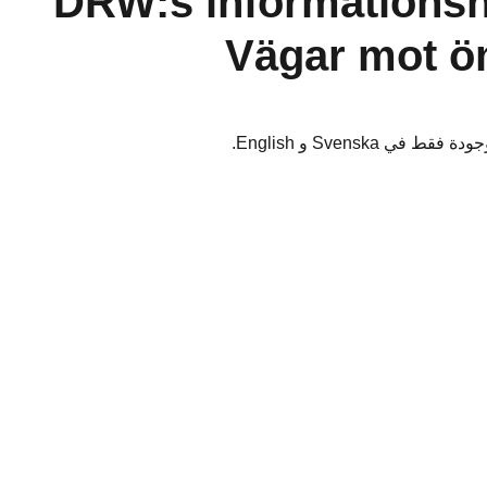
(Svenska) DRW:s informati
Vägar mot öm
في Svenska و English.