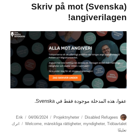
(Svenska) Skriv på mot
i
agens
angiverilagen!
yheter
عفوا، هذه المدخلة موجودة فقط في Svenska.
الكاتب
الوسوم
التصنيفات
نُشرت
Erik
04/06/2024
Projektnyheter
Disabled Refugees
في
Tidöavtalet
,
myndigheter
,
mänskliga rättigheter
,
Welcome
اترك
على
تعليقًا
(Svenska)