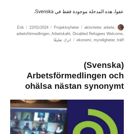
عفوا، هذه المدخلة موجودة فقط في Svenska.
الكاتب
الوسوم
التصنيفات
نُشرت
Erik
22/01/2024
Projektnyheter
aktiviteter
,
arbete
,
في
arbetsförmedlingen
,
Arbetskafé
,
Disabled Refugees Welcome
,
على
träff
,
myndigheter
,
ekonomi
اترك تعليقًا
(Svenska)
Anmäl
er
(Svenska)
till
nästa
Arbetsförmedlingen och
Arbetskafé!
ohälsa nästan synonymt