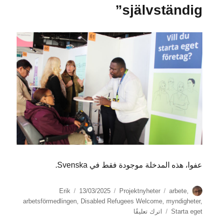
funktionsnedsättning
självständig”
med
papper!
عفوا، هذه المدخلة موجودة فقط في Svenska.
الكاتب
الوسوم
التصنيفات
نُشرت
Erik
13/03/2025
Projektnyheter
arbete
,
في
arbetsförmedlingen
,
Disabled Refugees Welcome
,
myndigheter
,
على
Starta eget
اترك تعليقًا