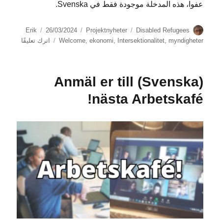
عفوا، هذه المدخلة موجودة فقط في Svenska.
الكاتب
الوسوم
التصنيفات
نُشرت
Erik
26/03/2024
Projektnyheter
Disabled Refugees
في
على
myndigheter
,
Intersektionalitet
,
ekonomi
,
Welcome
اترك تعليقًا
Fler
avslag
(Svenska) Anmäl er till
i
Järva
nästa Arbetskafé!