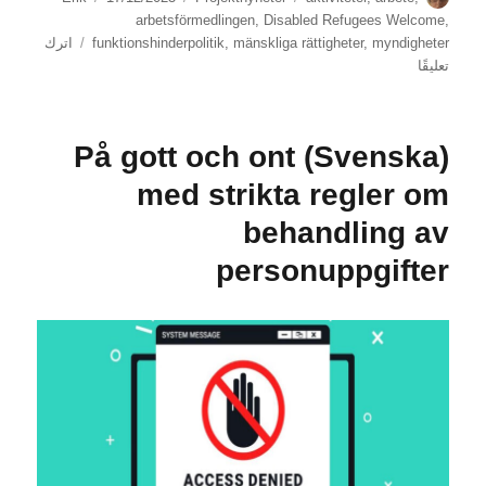
في
arbetsförmedlingen
,
Disabled Refugees Welcome
,
myndigheter
,
mänskliga rättigheter
,
funktionshinderpolitik
اترك
على
تعليقًا
(Svenska)
Andra
seminariet
(Svenska) På gott och ont
på
MR-
med strikta regler om
dagarna:
behandling av
AF-
löften
personuppgifter
om
snabbare
väg
till
stöd