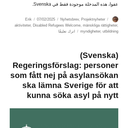
عفوا، هذه المدخلة موجودة فقط في Svenska.
الكاتب
الوسوم
التصنيفات
نُشرت
Erik
07/02/2025
Nyhetsbrev
,
Projektnyheter
في
aktiviteter
,
Disabled Refugees Welcome
,
mänskliga rättigheter
,
على
utbildning
,
myndigheter
اترك تعليقًا
(Svenska)
Nyhetsbrev
#1
(Svenska)
2025
Disabled
Regeringsförslag: personer
Refugees
som fått nej på asylansökan
Welcome
–
ska lämna Sverige för att
Rätten
Till
kunna söka asyl på nytt
Arbete