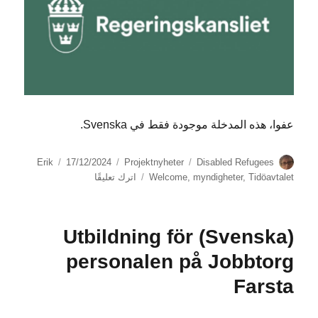
عفوا، هذه المدخلة موجودة فقط في Svenska.
الكاتب
الوسوم
التصنيفات
نُشرت
Erik
17/12/2024
Projektnyheter
Disabled Refugees
في
على
Tidöavtalet
,
myndigheter
,
Welcome
اترك تعليقًا
(Svenska)
Regeringsförslag:
personer
(Svenska) Utbildning för
som
fått
personalen på Jobbtorg
nej
på
Farsta
asylansökan
ska