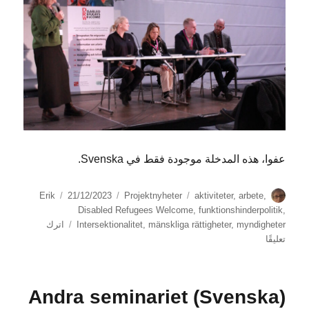
عفوا، هذه المدخلة موجودة فقط في Svenska.
الكاتب
الوسوم
التصنيفات
نُشرت
Erik
21/12/2023
Projektnyheter
aktiviteter
,
arbete
,
في
Disabled Refugees Welcome
,
funktionshinderpolitik
,
myndigheter
,
mänskliga rättigheter
,
Intersektionalitet
اترك
على
تعليقًا
(Svenska)
Tredje
seminariet
(Svenska) Andra seminariet
på