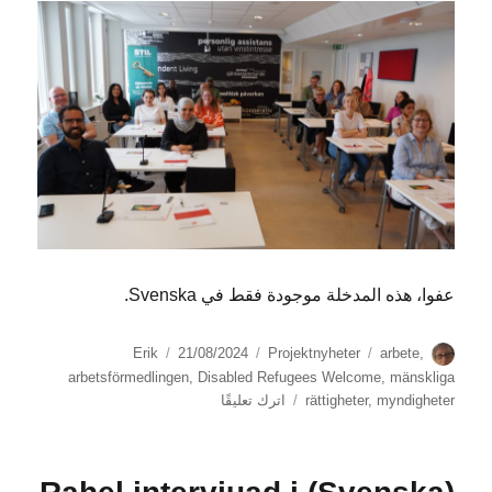
lämna
Sverige
för
att
kunna
söka
asyl
på
nytt
عفوا، هذه المدخلة موجودة فقط في Svenska.
الكاتب
الوسوم
التصنيفات
نُشرت
Erik
21/08/2024
Projektnyheter
arbete
,
في
arbetsförmedlingen
,
Disabled Refugees Welcome
,
mänskliga
على
myndigheter
,
rättigheter
اترك تعليقًا
(Svenska)
Utbildning
för
personalen