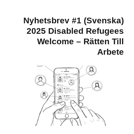
(Svenska)
Starta
eget:
(Svenska) Nyhetsbrev #1
”Man
förväntas
2025 Disabled Refugees
vara
Welcome – Rätten Till
aktiv
och
Arbete
självständig”