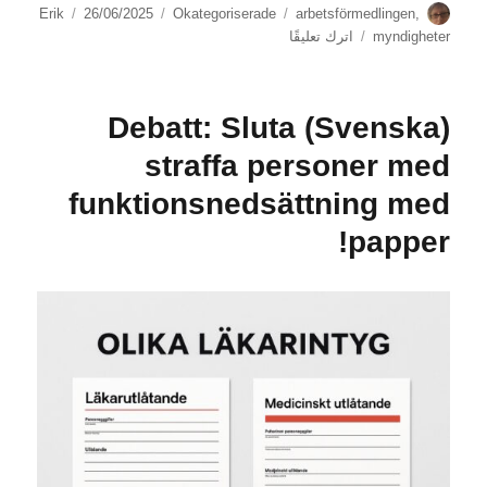
الكاتب
الوسوم
التصنيفات
نُشرت
Erik
26/06/2025
Okategoriserade
arbetsförmedlingen
,
في
على
myndigheter
اترك تعليقًا
(Svenska)
Målgruppens
vittnesmål
(Svenska) ‍Debatt: Sluta
besannas
i
straffa personer med
granskning
funktionsnedsättning med
av
Arbetsförmedlingen
papper!