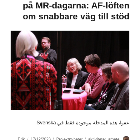
MR-
på MR-dagarna: AF-löften
dagarna:
om snabbare väg till stöd
Lång
krånglig
väg
till
jobb
عفوا، هذه المدخلة موجودة فقط في Svenska.
الكاتب
الوسوم
التصنيفات
نُشرت
Erik
17/12/2023
Projektnyheter
aktiviteter
,
arbete
,