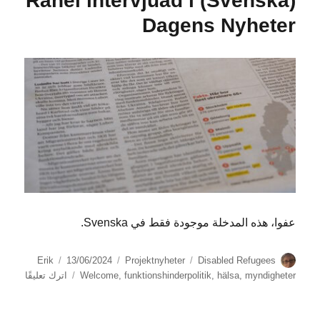
(Svenska) Rahel intervjuad i
på
Dagens Nyheter
Jobbtorg
Farsta
عفوا، هذه المدخلة موجودة فقط في Svenska.
الكاتب
الوسوم
التصنيفات
نُشرت
Erik
13/06/2024
Projektnyheter
Disabled Refugees
في
على
myndigheter
,
hälsa
,
funktionshinderpolitik
,
Welcome
اترك تعليقًا
Rahel
ervjuad