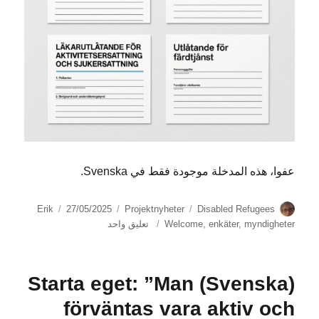
عفوا، هذه المدخلة موجودة فقط في Svenska.
الكاتب
الوسوم
التصنيفات
نُشرت
Erik
27/05/2025
Projektnyheter
Disabled Refugees
في
على
myndigheter
,
enkäter
,
Welcome
تعليق واحد
(Svenska)
‍Debatt:
Sluta
(Svenska) Starta eget: ”Man
straffa
personer
förväntas vara aktiv och
med