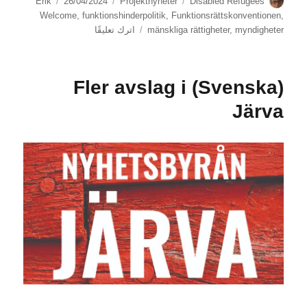
الكاتب
الوسوم
التصنيفات
نُشرت
Erik
26/04/2024
Projektnyheter
Disabled Refugees
في
Welcome
,
funktionshinderpolitik
,
Funktionsrättskonventionen
,
على
myndigheter
,
mänskliga rättigheter
اترك تعليقًا
(Svenska)
Tidöavtalet
tvingar
(Svenska) Fler avslag i
fram
en
Järva
plan
B