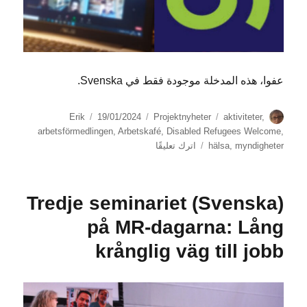
عفوا، هذه المدخلة موجودة فقط في Svenska.
الكاتب
الوسوم
التصنيفات
نُشرت
Erik
19/01/2024
Projektnyheter
aktiviteter
,
في
arbetsförmedlingen
,
Arbetskafé
,
Disabled Refugees Welcome
,
على
myndigheter
,
hälsa
اترك تعليقًا
(Svenska)
Arbetsförmedlingen
och
(Svenska) Tredje seminariet
ohälsa
nästan
på MR-dagarna: Lång
synonymt
krånglig väg till jobb