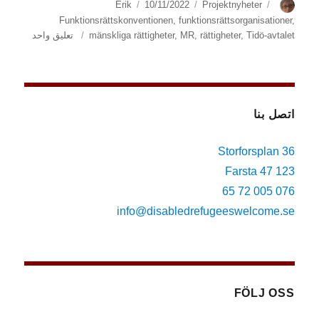
الكاتب
الوسوم
التصنيفات
نُشرت
Erik
10/11/2022
Projektnyheter
في
Funktionsrättskonventionen
,
funktionsrättsorganisationer
,
على
Tidö-avtalet
,
rättigheter
,
MR
,
mänskliga rättigheter
تعليق واحد
Mer
om
Tidö-
avtalet
اتصل بنا
Storforsplan 36
123 47 Farsta
076 005 72 65
info@disabledrefugeeswelcome.se
FÖLJ OSS