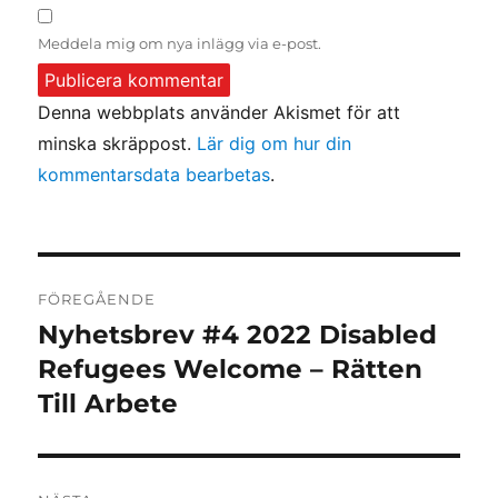
Meddela mig om nya inlägg via e-post.
Denna webbplats använder Akismet för att
minska skräppost.
Lär dig om hur din
kommentarsdata bearbetas
.
Inläggsnavigering
FÖREGÅENDE
Nyhetsbrev #4 2022 Disabled
Föregående
inlägg:
Refugees Welcome – Rätten
Till Arbete