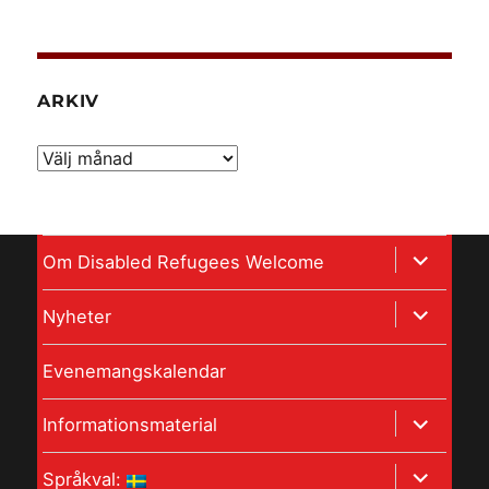
ARKIV
Arkiv
expandera
Om Disabled Refugees Welcome
undermeny
expandera
Nyheter
undermeny
Evenemangskalendar
expandera
Informationsmaterial
undermeny
expandera
Språkval: