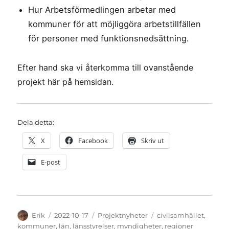
Hur Arbetsförmedlingen arbetar med
kommuner för att möjliggöra arbetstillfällen
för personer med funktionsnedsättning.
Efter hand ska vi återkomma till ovanstående
projekt här på hemsidan.
Dela detta:
X
Facebook
Skriv ut
E-post
Författare
Publicerat
Kategorier
Etiketter
Erik
2022-10-17
Projektnyheter
civilsamhället
,
den
kommuner
,
län
,
länsstyrelser
,
myndigheter
,
regioner