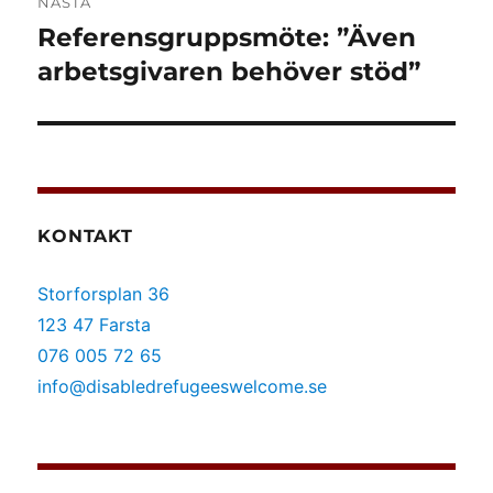
NÄSTA
Referensgruppsmöte: ”Även
Nästa
inlägg:
arbetsgivaren behöver stöd”
KONTAKT
Storforsplan 36
123 47 Farsta
076 005 72 65
info@disabledrefugeeswelcome.se