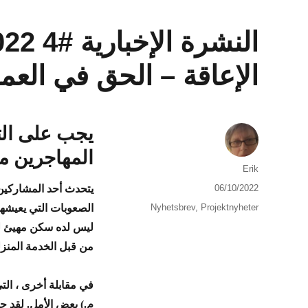
الإعاقة – الحق في العم
يجب على ال
المهاجرين م
الكاتب
Erik
نُشرت
06/10/2022
يتحدث أحد المشاركين
في
التصنيفات
Nyhetsbrev
,
Projektnyheter
الصعوبات التي يعيشها
ليس لده سكن مهيئ له
من قبل الخدمة المنزل
في مقابلة أخرى ، الت
م.) بعض الأمل. لقد جم