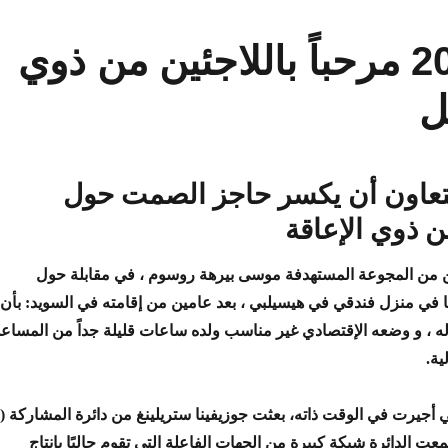
النشرة الإخبارية #4 2022 مرحباً باللاجئين من ذوي
ل
تعاون أن يكسر حاجز الصمت حول
ن ذوي الإعاقة
 من المجوعة المستهدفة موسى بيرهة روسوم ، في مقابلة حول
 في منزل فندقي في هيسيلبي ، بعد عامين من إقامته في السويد: بأن
 ، و وضعه الإقتصادي غير
مناسب ولده ساعات قليلة جداً من المساع
ية
.
ي أجيرت في الوقت ذاته، بعثت جوزيفينا ستريلينغ من دائرة المشاركة (د
عت الدائرة شبكة كبيرة من الجهات الفاعلة التي تقوم حاليًا بإنتاج