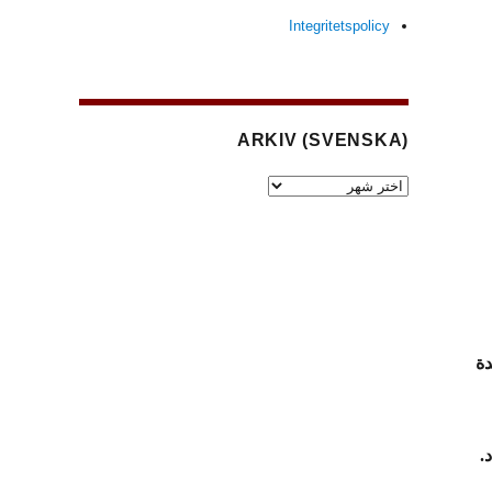
Integritetspolicy
(SVENSKA) ARKIV
(Svenska)
Arkiv
دة
.