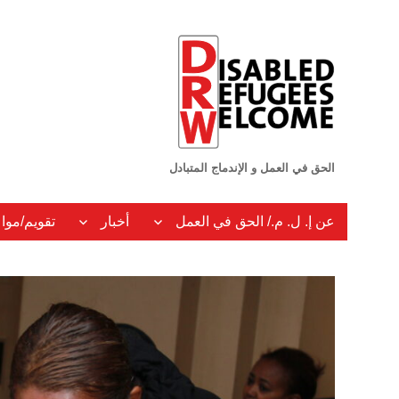
الحق في العمل و الإندماج المتبادل
عن إ. ل. م./ الحق في العمل
أخبار
تقويم/موا