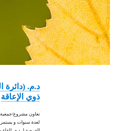
د.م. (دائرة 
ذوي الإعاقة
تعاون مشروع/جمعية م. 
لعدة سنوات و يستمر ذ
الفرصة لـ د.م. للقاء