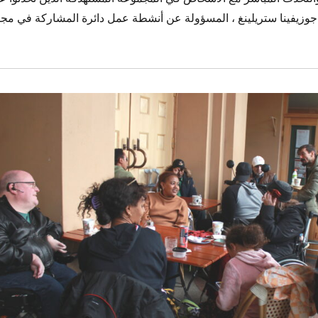
ه جوزيفينا ستريلينغ ، المسؤولة عن أنشطة عمل دائرة المشاركة في مج