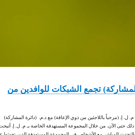
المشاركة) تجمع الشبكات للوافدين من
ل. إ. (مرحباً باللاجئين من ذوي الإعاقة) مع د.م. (دائرة المشاركة)
لك حتى الآن. من خلال المجموعة المستهدفة الخاصة بـ م. ل. إ. أتيحت
 والتحدث المباشر مع الأشخاص في المجموعة المستهدفة الذين تحدثوا ع