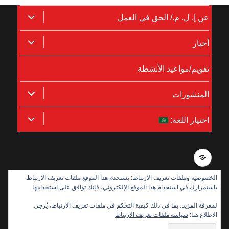
توسيع
عن إ. ل. م./ الحق في العمل
القائمة
توسيع
أخبار
الفرعية
القائمة
تقويم/مواعيد الأنشطة
الفرعية
توسيع
المنشورات
القائمة
توسيع
اختيار اللغة:
الفرعية
القائمة
الفرعية
Integritetspolicy
الخصوصية وملفات تعريف الارتباط: يستخدم هذا الموقع ملفات تعريف الارتباط.
باستمرارك في استخدام هذا الموقع الإلكتروني، فإنك توافق على استخدامها.
بدعم من:
لمعرفة المزيد، بما في ذلك كيفية التحكم في ملفات تعريف الارتباط، يُرجى
الاطلاع هنا:
سياسة ملفات تعريف الارتباط