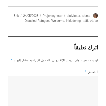
الكاتب
الوسوم
التصنيفات
نُشرت
Erik
24/05/2023
Projektnyheter
aktiviteter
,
arbete
,
في
Disabled Refugees Welcome
,
inkludering
,
träff
,
träffar
اترك تعليقاً
لن يتم نشر عنوان بريدك الإلكتروني.
الحقول الإلزامية مشار إليها بـ
*
التعليق
*