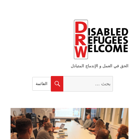
الحق في العمل و الإندماج المتبادل
البحث
بحث
القائمة
عن: