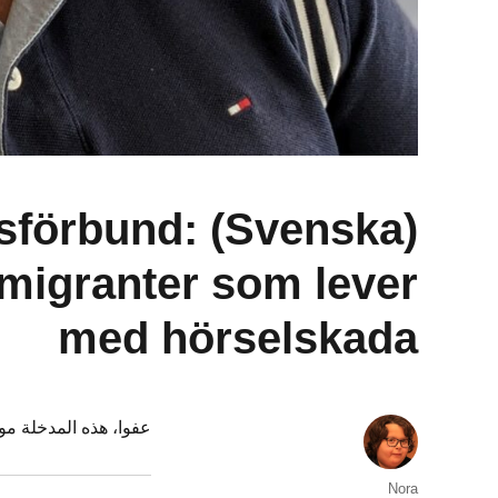
 riksförbund:
r migranter som lever
med hörselskada
عفوا، هذه المدخلة 
الكاتب
Nora