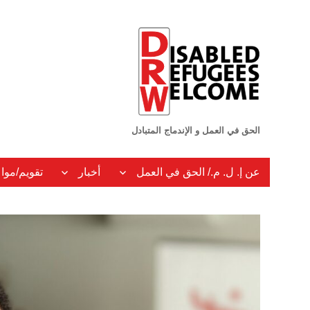
الحق في العمل و الإندماج المتبادل
عن إ. ل. م./ الحق في العمل
أخبار
تقويم/موا