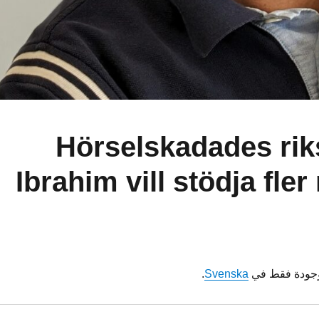
(Svenska) Hörselskadades
Ibrahim vill stödja fle
موجودة فقط في
Svenska
.