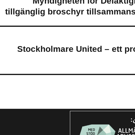
(Svenska) Myndigheten för Dela
tillgänglig broschyr tillsamman
(Svenska) Stockholmare United – et
: