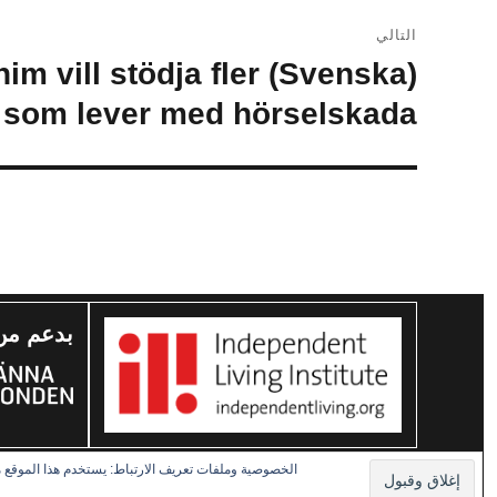
التالي
ahim vill stödja fler
المقالة
التالية:
 som lever med hörselskada
بدعم من
Disabled Refugees Welcome
الخصوصية وملفات تعريف الارتباط: يستخدم هذا الموقع م