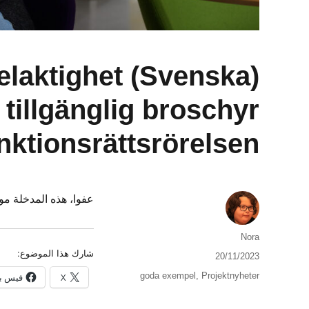
r Delaktighet
 tillgänglig broschyr
ktionsrättsrörelsen
عفوا، هذه المدخلة 
الكاتب
Nora
شارك هذا الموضوع:
نُشرت
20/11/2023
في
التصنيفات
goda exempel
,
Projektnyheter
X
فيس ب