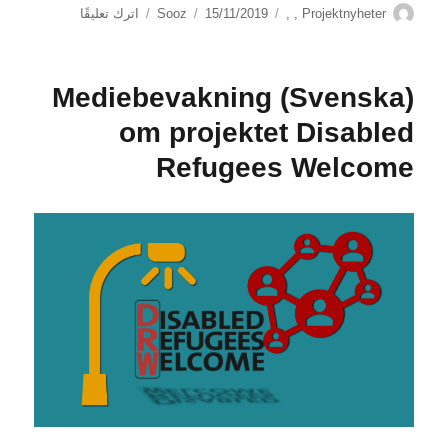
الكاتب
التصنيفات
نُشرت
على
Projektnyheter
,
,
15/11/2019
Sooz
اترك تعليقًا
في
(Svenska)
psseminarium
på
(Svenska) Mediebevakning
Huddinge
kommun
om projektet Disabled
Refugees Welcome