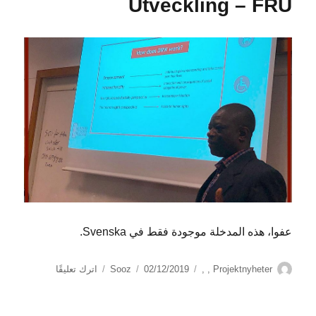
Utveckling – FRU
عفوا، هذه المدخلة موجودة فقط في Svenska.
الكاتب
التصنيفات
نُشرت
على
Projektnyheter
,
,
02/12/2019
Sooz
اترك تعليقًا
في
(Svenska)
Förening
för