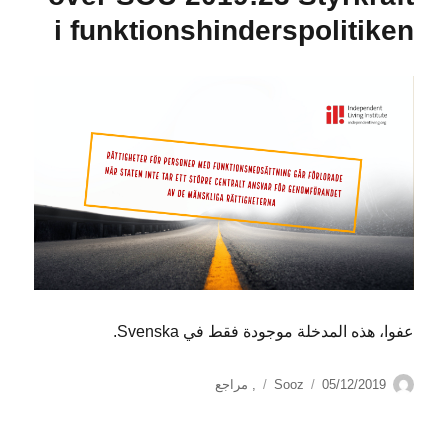
i funktionshinderspolitiken
عفوا، هذه المدخلة موجودة فقط في Svenska.
الكاتب
نُشرت
التصنيفات
05/12/2019
Sooz
,
مراجع
في