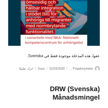
عفوا، هذه المدخلة موجودة فقط في Svenska.
الكاتب
التصنيفات
نُشرت
على
Projektnyheter
,
,
31/03/2020
Sooz
اترك تعليقًا
في
(Svenska)
Webinar
“Vägen
(Svenska) DRW
mot
ömsesidig
Månadsmingel
integration”
–