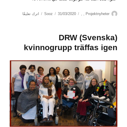
الكاتب
التصنيفات
نُشرت
على
Projektnyheter
,
,
31/03/2020
Sooz
اترك تعليقًا
في
(Svenska)
Disabled
Refugees
(Svenska) DRW
Welcome
var
kvinnogrupp träffas igen
på
Infoteket
i
Uppsala