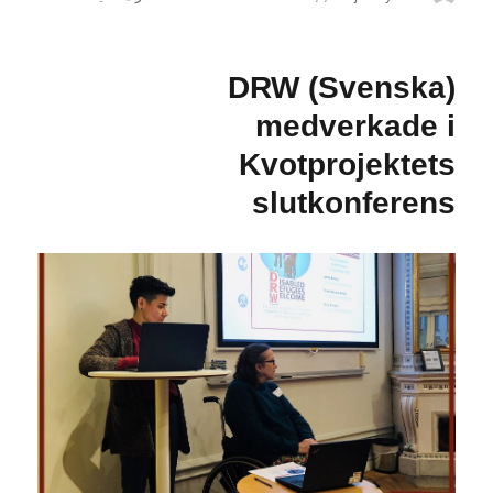
في
(Svenska)
abordssamtal
med
(Svenska) DRW
DRW
och
medverkade i
RG
–
Kvotprojektets
Integration
slutkonferens