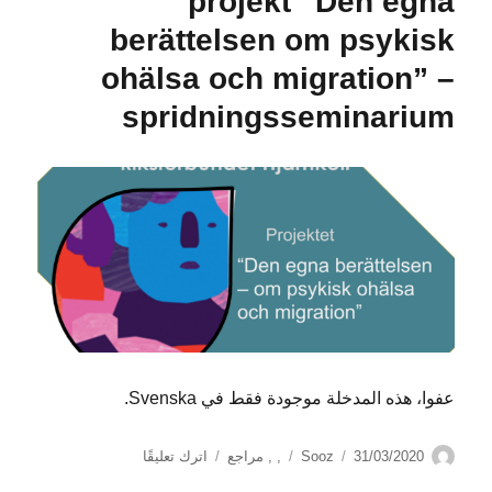
projekt “Den egna
berättelsen om psykisk
ohälsa och migration” –
spridningsseminarium
عفوا، هذه المدخلة موجودة فقط في Svenska.
الكاتب
نُشرت
التصنيفات
على
31/03/2020
Sooz
,
,
مراجع
اترك تعليقًا
في
(Svenska)