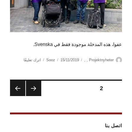
عفوا، هذه المدخلة موجودة فقط في Svenska.
الكاتب
التصنيفات
نُشرت
على
Projektnyheter
,
,
15/11/2019
Sooz
اترك تعليقًا
في
(Svenska)
DRW
med
European
تعدد
الصفحة
2
Network
on
الصفح
الصفح
صفحات
Independent
ة
ة
Living
السابق
التالية
المقالات
ة
(ENIL)
اتصل بنا