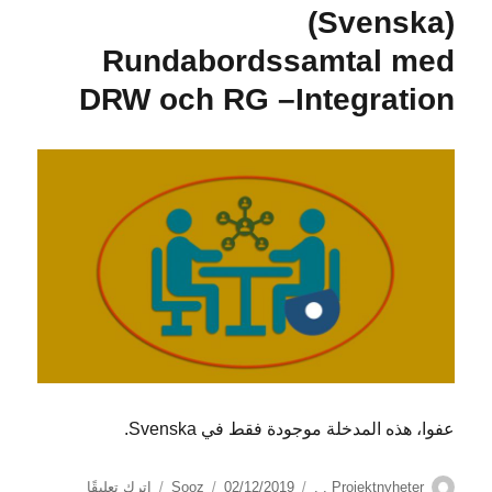
(Svenska)
Rundabordssamtal med
DRW och RG –Integration
عفوا، هذه المدخلة موجودة فقط في Svenska.
الكاتب
التصنيفات
نُشرت
على
Projektnyheter
,
,
02/12/2019
Sooz
اترك تعليقًا