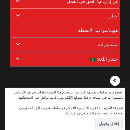
توسيع
عن إ. ل. م./ الحق في العمل
القائمة
توسيع
أخبار
الفرعية
القائمة
تقويم/مواعيد الأنشطة
الفرعية
توسيع
المنشورات
القائمة
توسيع
اختيار اللغة:
الفرعية
القائمة
الفرعية
Integritetspolicy
الخصوصية وملفات تعريف الارتباط: يستخدم هذا الموقع ملفات تعريف الارتباط.
باستمرارك في استخدام هذا الموقع الإلكتروني، فإنك توافق على استخدامها.
بدعم من:
لمعرفة المزيد، بما في ذلك كيفية التحكم في ملفات تعريف الارتباط، يُرجى
الاطلاع هنا:
سياسة ملفات تعريف الارتباط
Disabled Refugees Welcome