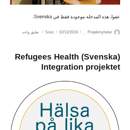
عفوا، هذه المدخلة موجودة فقط في Svenska.
الكاتب
التصنيفات
نُشرت
على
Projektnyheter
,
,
02/12/2019
Sooz
تعليق واحد
في
(Svenska)
DRW
medverkade
(Svenska) Refugees Health
i
votprojektets
Integration projektet
slutkonferens