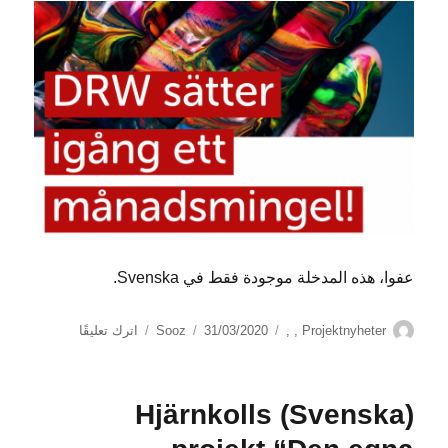
i
samarbete
med
NKA-
Nationellt
etenscentrum
för
anhörigstöd
عفوا، هذه المدخلة موجودة فقط في Svenska.
الكاتب
التصنيفات
نُشرت
على
Projektnyheter
,
,
31/03/2020
Sooz
اترك تعليقًا
في
(Svenska)
DRW
Månadsmingel
(Svenska) Hjärnkolls