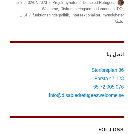
الكاتب
الوسوم
التصنيفات
نُشرت
Erik
02/04/2023
Projektnyheter
Disabled Refugees
في
Welcome
,
Diskrimineringsombudsmannen
,
DO
,
myndigheter
,
Intersektionalitet
,
funktionshinderpolitik
اترك
على
تعليقًا
(Svenska)
DO
ger
ut
rapport
اتصل بنا
om
intersektionalitet
Storforsplan 36
123 47 Farsta
076 005 72 65
info@disabledrefugeeswelcome.se
FÖLJ OSS