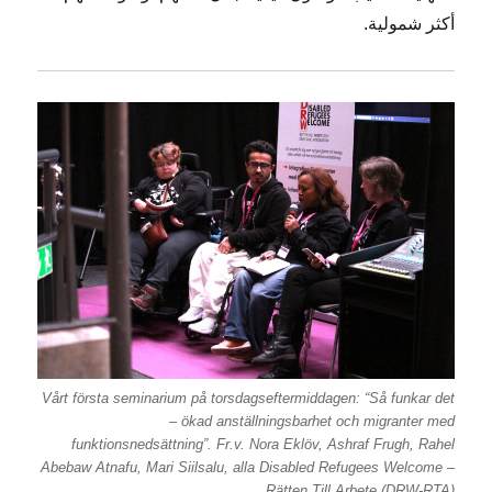
أكثر شمولية.
Vårt första seminarium på torsdagseftermiddagen: “Så funkar det
– ökad anställningsbarhet och migranter med
funktionsnedsättning”. Fr.v. Nora Eklöv, Ashraf Frugh, Rahel
Abebaw Atnafu, Mari Siilsalu, alla Disabled Refugees Welcome –
Rätten Till Arbete (DRW-RTA).