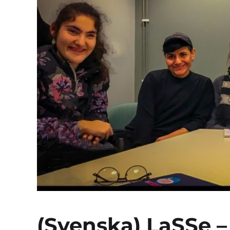
(Svenska) LaSSe –