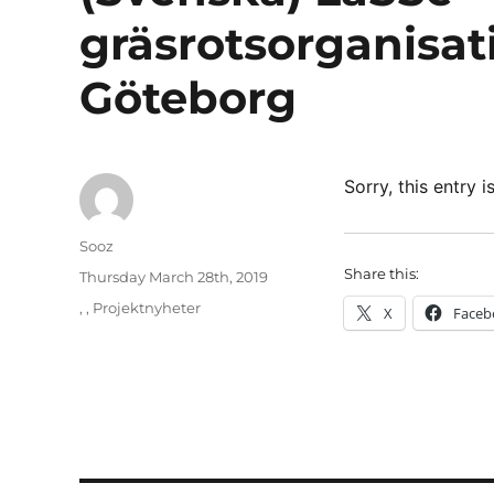
gräsrotsorganisati
Göteborg
Sorry, this entry i
Author
Sooz
Share this:
Posted
Thursday March 28th, 2019
on
Categories
,
,
Projektnyheter
X
Faceb