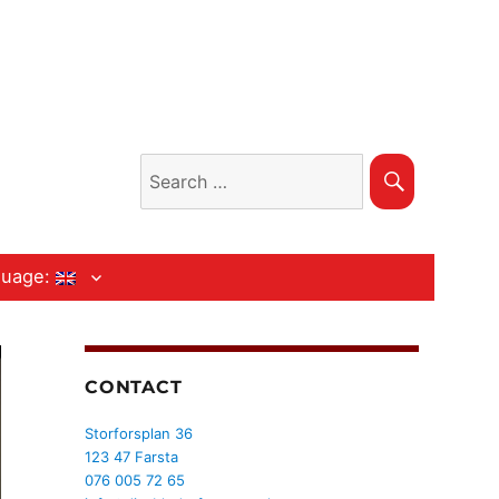
Search
Search
for:
guage:
CONTACT
Storforsplan 36
123 47 Farsta
076 005 72 65