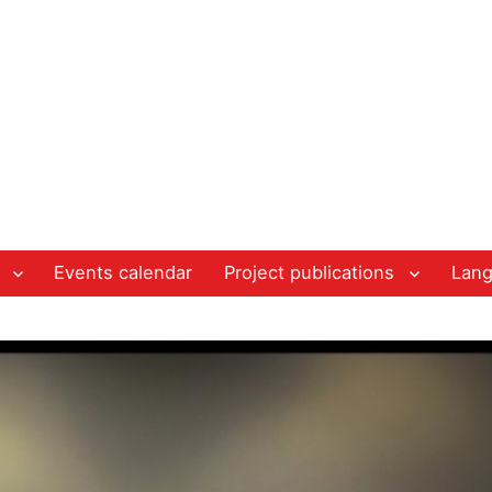
Events calendar
Project publications
Lan