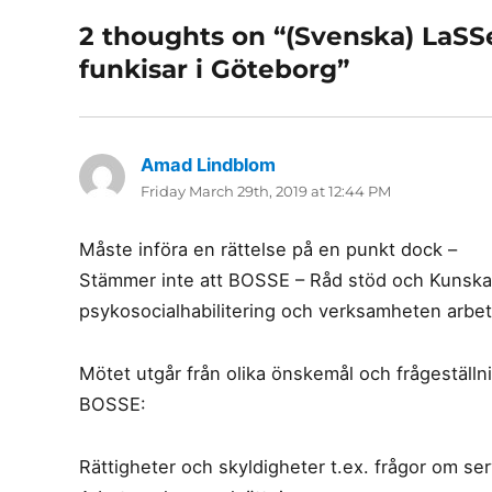
2 thoughts on “(Svenska) LaSSe
funkisar i Göteborg”
Amad Lindblom
says:
Friday March 29th, 2019 at 12:44 PM
Måste införa en rättelse på en punkt dock –
Stämmer inte att BOSSE – Råd stöd och Kunskap
psykosocialhabilitering och verksamheten arbeta
Mötet utgår från olika önskemål och frågeställn
BOSSE:
Rättigheter och skyldigheter t.ex. frågor om ser