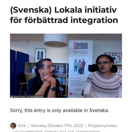
(Svenska) Lokala initiativ
för förbättrad integration
Sorry, this entry is only available in Svenska.
Author
Posted
Categories
Erik
Monday October 17th, 2022
Projektnyheter
on
Tags
civilsamhället
,
kommuner
,
län
,
länsstyrelser
,