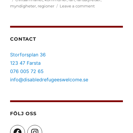
on
myndigheter
,
regioner
Leave a comment
(Svenska)
Lokala
initiativ
för
förbättrad
CONTACT
integration
Storforsplan 36
123 47 Farsta
076 005 72 65
info@disabledrefugeeswelcome.se
FÖLJ OSS
Facebook
Instagram